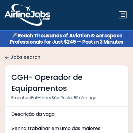
✈️
Reach Thousands of Aviation & Aerospace
Professionals for Just $249 — Post in 3 Minutes
Jobs search
CGH- Operador de
Equipamentos
•
•
•
Emirates
Full-time
São Paulo, BR
2m ago
Descrição da vaga
Venha trabalhar em uma das maiores