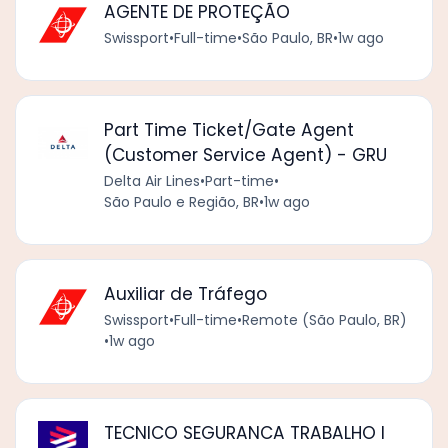
AGENTE DE PROTEÇÃO
Swissport
•
Full-time
•
São Paulo, BR
•
1w ago
Part Time Ticket/Gate Agent
(Customer Service Agent) - GRU
Delta Air Lines
•
Part-time
•
São Paulo e Região, BR
•
1w ago
Auxiliar de Tráfego
Swissport
•
Full-time
•
Remote (São Paulo, BR)
•
1w ago
TECNICO SEGURANCA TRABALHO I