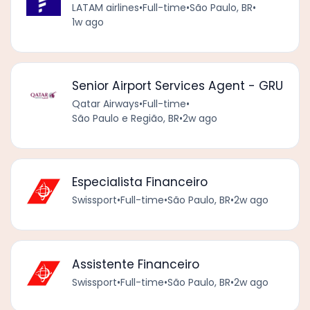
LATAM airlines
•
Full-time
•
São Paulo, BR
•
1w ago
Senior Airport Services Agent - GRU
Qatar Airways
•
Full-time
•
São Paulo e Região, BR
•
2w ago
Especialista Financeiro
Swissport
•
Full-time
•
São Paulo, BR
•
2w ago
Assistente Financeiro
Swissport
•
Full-time
•
São Paulo, BR
•
2w ago