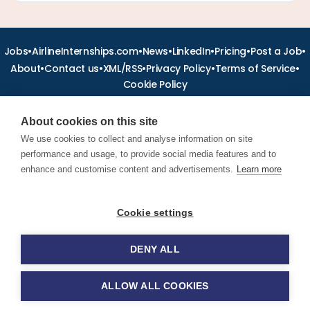
•
•
•
•
•
•
Jobs
AirlineInternships.com
News
LinkedIn
Pricing
Post a Job
•
•
•
•
•
About
Contact us
XML/RSS
Privacy Policy
Terms of Service
Cookie Policy
About cookies on this site
We use cookies to collect and analyse information on site
performance and usage, to provide social media features and to
Find aviation jobs worldwide – pilot, cabin crew, ground staff
and aerospace careers. Latest airline recruitment, industry
enhance and customise content and advertisements.
Learn more
news and career advice.
Cookie settings
© 2026 Airline Jobs, Cabin Crew Jobs & Pilot Careers |
AirlineJobs.com
DENY ALL
ALLOW ALL COOKIES
Apply for this job