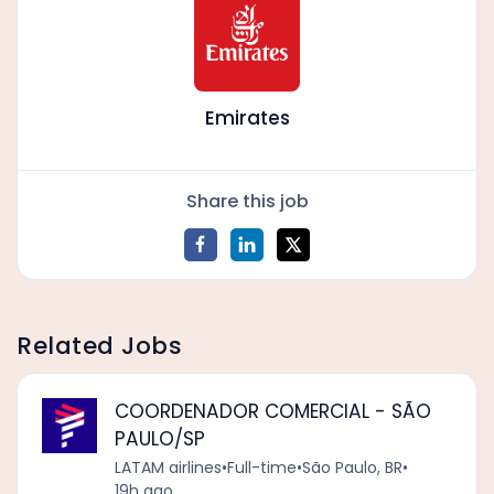
Emirates
Share this job
Related Jobs
COORDENADOR COMERCIAL - SÃO
PAULO/SP
LATAM airlines
•
Full-time
•
São Paulo, BR
•
19h ago