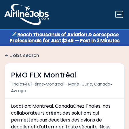
✈️
Reach Thousands of Aviation & Aerospace
Professionals for Just $249 — Post in 3 Minutes
Jobs search
PMO FLX Montréal
•
•
•
Thales
Full-time
Montreal - Marie-Curie, Canada
4w ago
Location: Montreal, CanadaChez Thales, nos
collaborateurs créent des solutions qui
permettent aux deux tiers des avions de
décoller et d’atterrir en toute sécurité. Nous