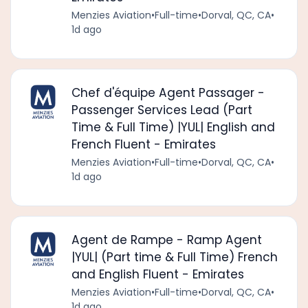
Menzies Aviation
•
Full-time
•
Dorval, QC, CA
•
1d ago
Chef d'équipe Agent Passager -
Passenger Services Lead (Part
Time & Full Time) |YUL| English and
French Fluent - Emirates
Menzies Aviation
•
Full-time
•
Dorval, QC, CA
•
1d ago
Agent de Rampe - Ramp Agent
|YUL| (Part time & Full Time) French
and English Fluent - Emirates
Menzies Aviation
•
Full-time
•
Dorval, QC, CA
•
1d ago