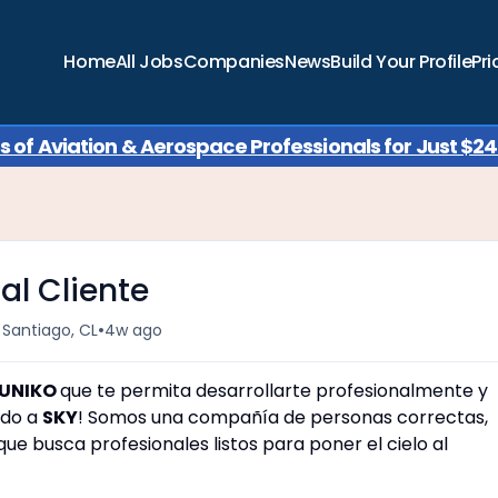
Home
All Jobs
Companies
News
Build Your Profile
Pri
of Aviation & Aerospace Professionals for Just $249
al Cliente
•
 Santiago, CL
4w ago
UNI
K
O
que te permita desarrollarte profesionalmente y
ido a
S
K
Y
! Somos una compañía de personas correctas,
e busca profesionales listos para poner el cielo al