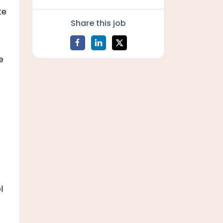
te
Share this job
e
l