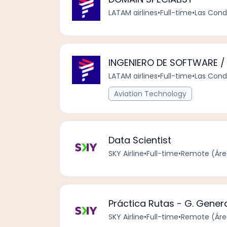
LATAM airlines
•
Full-time
•
Las Cond
INGENIERO DE SOFTWARE /
LATAM airlines
•
Full-time
•
Las Cond
Aviation Technology
Data Scientist
SKY Airline
•
Full-time
•
Remote (Área
Práctica Rutas - G. Gener
SKY Airline
•
Full-time
•
Remote (Área