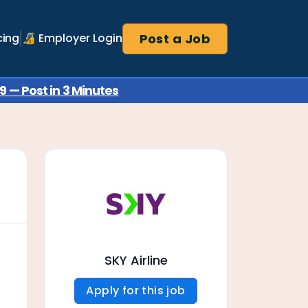
Post a Job
cing
🔏 Employer Login
 — Post in 3 Minutes
SKY Airline
Apply for this job