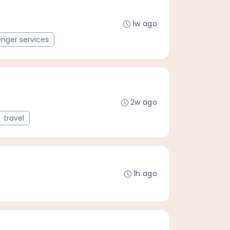
1w ago
nger services
2w ago
travel
1h ago