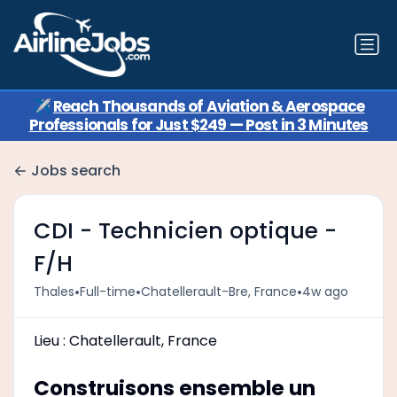
✈️
Reach Thousands of Aviation & Aerospace
Professionals for Just $249 — Post in 3 Minutes
Jobs search
CDI - Technicien optique -
F/H
•
•
•
Thales
Full-time
Chatellerault-Bre, France
4w ago
Lieu : Chatellerault, France
Construisons ensemble un