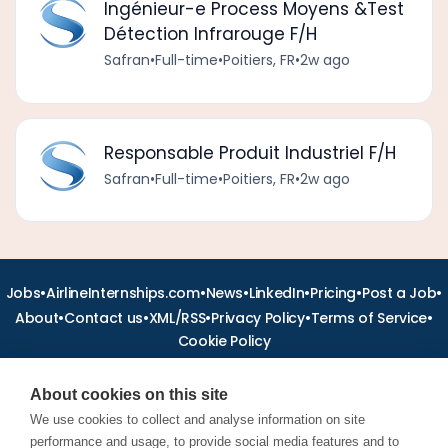
Ingénieur-e Process Moyens &Test
Détection Infrarouge F/H
Safran
•
Full-time
•
Poitiers, FR
•
2w ago
Responsable Produit Industriel F/H
Safran
•
Full-time
•
Poitiers, FR
•
2w ago
•
•
•
•
•
•
Jobs
AirlineInternships.com
News
LinkedIn
Pricing
Post a Job
•
•
•
•
•
About
Contact us
XML/RSS
Privacy Policy
Terms of Service
Cookie Policy
About cookies on this site
We use cookies to collect and analyse information on site
performance and usage, to provide social media features and to
Find aviation jobs worldwide – pilot, cabin crew, ground staff