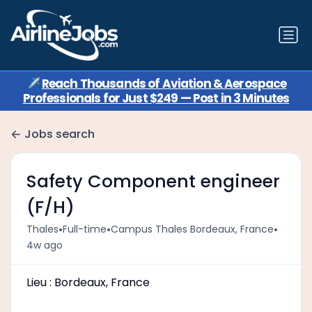
✈️
Reach Thousands of Aviation & Aerospace
Professionals for Just $249 — Post in 3 Minutes
Jobs search
Safety Component engineer
(F/H)
•
•
•
Thales
Full-time
Campus Thales Bordeaux, France
4w ago
Lieu : Bordeaux, France