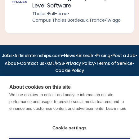
Level Software
Thales
•
Full-time
•
Campus Thales Bordeaux, France
•
1w ago
•
•
•
•
•
•
Jobs
AirlineInternships.com
News
LinkedIn
Pricing
Post a Job
•
•
•
•
•
About
Contact us
XML/RSS
Privacy Policy
Terms of Service
Cookie Policy
About cookies on this site
We use cookies to collect and analyse information on site
performance and usage, to provide social media features and to
Find aviation jobs worldwide – pilot, cabin crew, ground staff
and aerospace careers. Latest airline recruitment, industry
enhance and customise content and advertisements.
Learn more
news and career advice.
Cookie settings
© 2026 Airline Jobs, Cabin Crew Jobs & Pilot Careers |