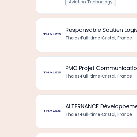
Aviation Technology
Responsable Soutien Logist
Thales
•
Full-time
•
Cristal, France
PMO Projet Communication
Thales
•
Full-time
•
Cristal, France
ALTERNANCE Développemen
Thales
•
Full-time
•
Cristal, France