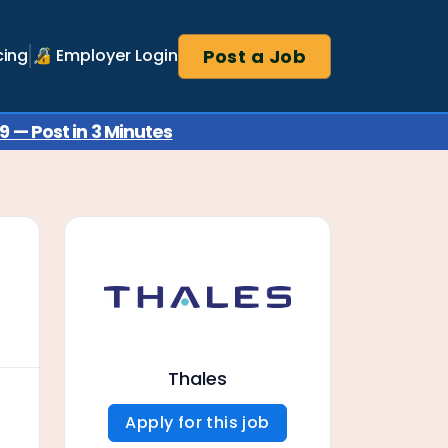
Post a Job
cing
🔏 Employer Login
 — Post in 3 Minutes
Thales
Apply for this job