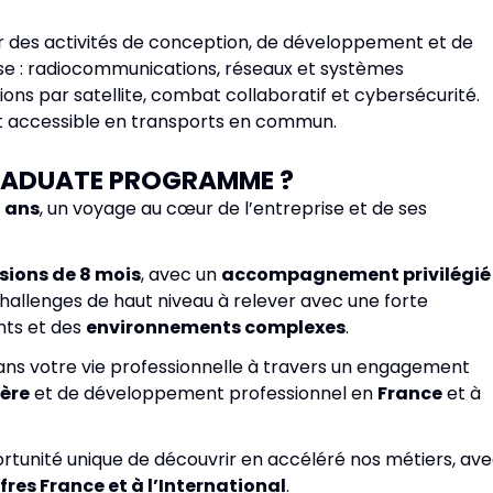
r des activités de conception, de développement et de
se : radiocommunications, réseaux et systèmes
ions par satellite, combat collaboratif et cybersécurité.
ent accessible en transports en commun.
GRADUATE PROGRAMME ?
 ans
, un voyage au cœur de l’entreprise et de ses
sions de 8 mois
, avec un
accompagnement privilégié
challenges de haut niveau à relever avec une forte
nts et des
environnements complexes
.
dans votre vie professionnelle à travers un engagement
ière
et de développement professionnel en
France
et à
unité unique de découvrir en accéléré nos métiers, av
res France et à l’International
.