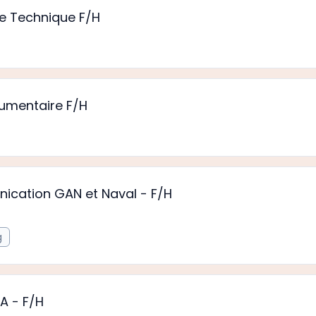
 Technique F/H
umentaire F/H
ication GAN et Naval - F/H
g
A - F/H