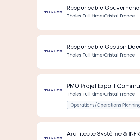
Responsable Gouvernance
Thales
•
Full-time
•
Cristal, France
Responsable Gestion Doc
Thales
•
Full-time
•
Cristal, France
PMO Projet Export Commun
Thales
•
Full-time
•
Cristal, France
Operations/Operations Plannin
Architecte Système & INFR