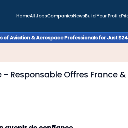
Home
All Jobs
Companies
News
Build Your Profile
Pri
of Aviation & Aerospace Professionals for Just $249
- Responsable Offres France &
n avenir de confiance