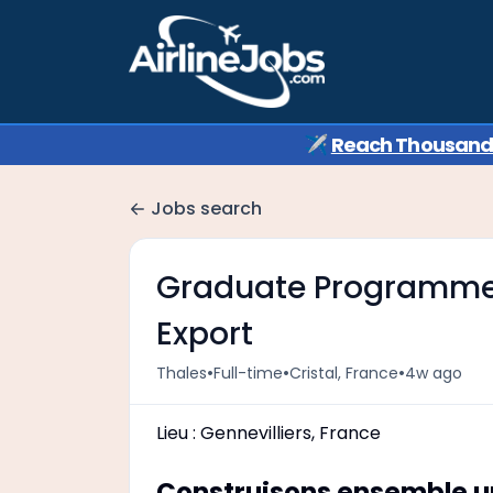
✈️
Reach Thousands 
Jobs search
Graduate Programme 
Export
•
•
•
Thales
Full-time
Cristal, France
4w ago
Lieu : Gennevilliers, France
Construisons ensemble u