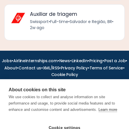
Auxiliar de triagem
Swissport
•
Full-time
•
Salvador e Região, BR
•
2w ago
•
•
•
•
•
•
Jobs
AirlineInternships.com
News
LinkedIn
Pricing
Post a Job
•
•
•
•
•
About
Contact us
XML/RSS
Privacy Policy
Terms of Service
Cookie Policy
About cookies on this site
We use cookies to collect and analyse information on site
performance and usage, to provide social media features and to
Find aviation jobs worldwide – pilot, cabin crew, ground staff
and aerospace careers. Latest airline recruitment, industry
enhance and customise content and advertisements.
Learn more
news and career advice.
Cookie settings