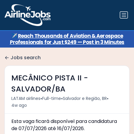
✈️
Reach Thousands of Aviation & Aerospace
Professionals for Just $249 — Post in 3 Minutes
Jobs search
MECÂNICO PISTA II -
SALVADOR/BA
•
•
•
LATAM airlines
Full-time
Salvador e Região, BR
4w ago
Esta vaga ficará disponível para candidatura
de 07/07/2026 até 16/07/2026.