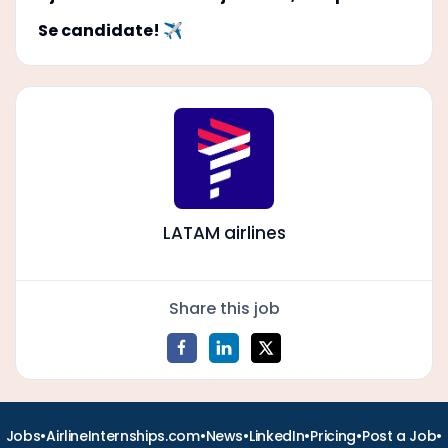
Se candidate! ✈️
LATAM airlines
Share this job
•
•
•
•
•
•
Jobs
AirlineInternships.com
News
LinkedIn
Pricing
Post a Job