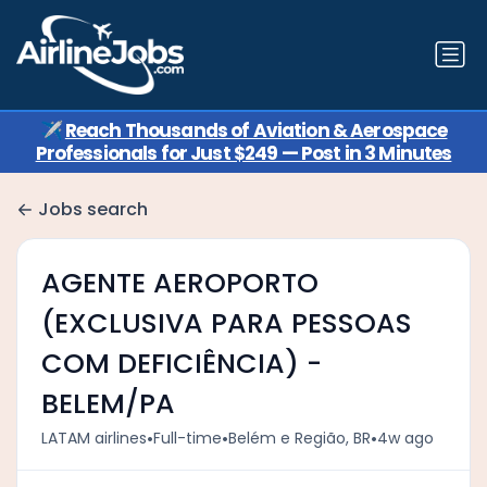
✈️
Reach Thousands of Aviation & Aerospace
Professionals for Just $249 — Post in 3 Minutes
Jobs search
AGENTE AEROPORTO
(EXCLUSIVA PARA PESSOAS
COM DEFICIÊNCIA) -
BELEM/PA
•
•
•
LATAM airlines
Full-time
Belém e Região, BR
4w ago