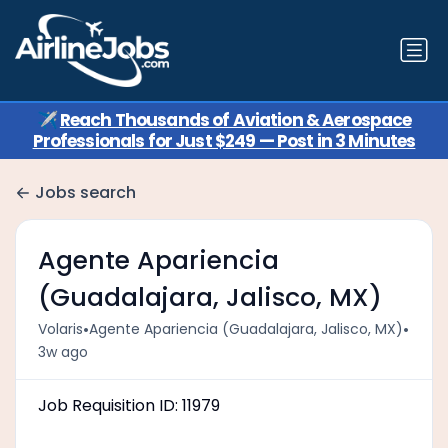
✈️
Reach Thousands of Aviation & Aerospace
Professionals for Just $249 — Post in 3 Minutes
Jobs search
Agente Apariencia
(Guadalajara, Jalisco, MX)
•
•
Volaris
Agente Apariencia (Guadalajara, Jalisco, MX)
3w ago
Job Requisition ID: 11979