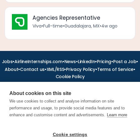
Agencies Representative
Viva
•
Full-time
•
Guadalajara, MX
•
4w ago
•
•
•
•
•
•
Jobs
AirlineInternships.com
News
LinkedIn
Pricing
Post a Job
•
•
•
•
•
About
Contact us
XML/RSS
Privacy Policy
Terms of Service
Cookie Policy
About cookies on this site
We use cookies to collect and analyse information on site
performance and usage, to provide social media features and to
Find aviation jobs worldwide – pilot, cabin crew, ground staff
and aerospace careers. Latest airline recruitment, industry
enhance and customise content and advertisements.
Learn more
news and career advice.
Cookie settings
© 2026 Airline Jobs, Cabin Crew Jobs & Pilot Careers |