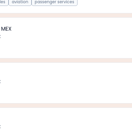
les
aviation
passenger services
r MEX
X
X
X