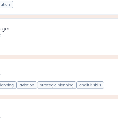
iation
ager
X
X
Planning
aviation
strategic planning
analitik skills
X