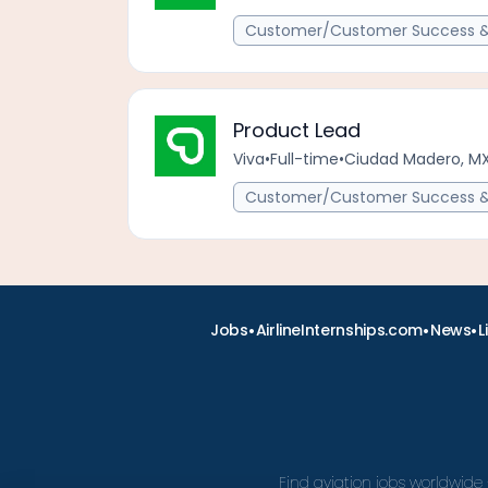
Customer/Customer Success & 
Product Lead
Viva
•
Full-time
•
Ciudad Madero, M
Customer/Customer Success & 
•
•
•
Jobs
AirlineInternships.com
News
L
Find aviation jobs worldwide 