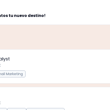
ntos tu nuevo destino!
alyst
X
ail Marketing
X