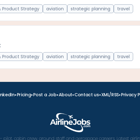
Product Strategy
aviation
strategic planning
travel
X
Product Strategy
aviation
strategic planning
travel
•
•
•
•
•
•
inkedIn
Pricing
Post a Job
About
Contact us
XML/RSS
Privacy P
– pilot, cabin crew, ground staff and aerospace careers. Latest airl