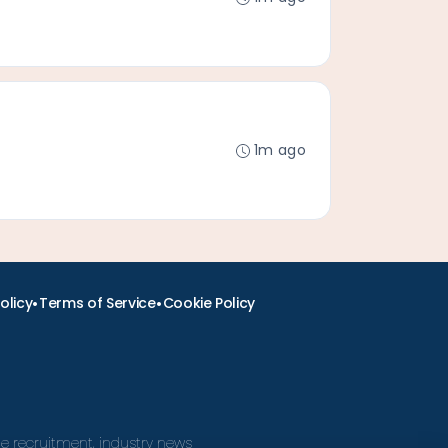
1m ago
•
•
olicy
Terms of Service
Cookie Policy
ine recruitment, industry news