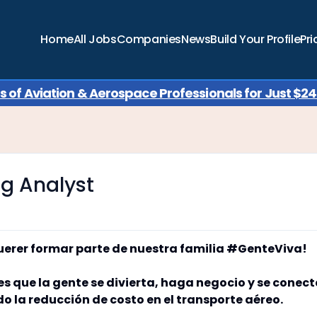
Home
All Jobs
Companies
News
Build Your Profile
Pri
of Aviation & Aerospace Professionals for Just $249
g Analyst
querer formar parte de nuestra familia #GenteViva!
es que la gente se divierta, haga negocio y se conect
 la reducción de costo en el transporte aéreo.