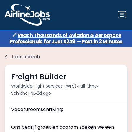
✈️
Reach Thousands of Aviation & Aerospace
Professionals for Just $249 — Post in 3 Minutes
Jobs search
Freight Builder
•
•
Worldwide Flight Services (WFS)
Full-time
•
Schiphol, NL
2d ago
Vacatureomschrijving:
Ons bedrijf groeit en daarom zoeken we een