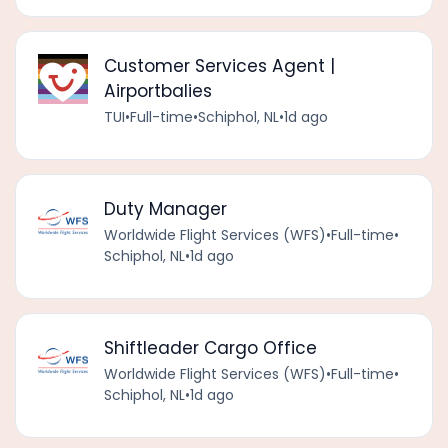
Customer Services Agent |
Airportbalies
TUI
•
Full-time
•
Schiphol, NL
•
1d ago
Duty Manager
Worldwide Flight Services (WFS)
•
Full-time
•
Schiphol, NL
•
1d ago
Shiftleader Cargo Office
Worldwide Flight Services (WFS)
•
Full-time
•
Schiphol, NL
•
1d ago