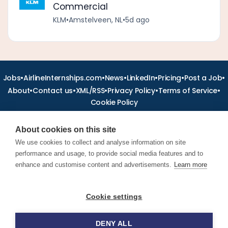
Commercial
KLM
•
Amstelveen, NL
•
5d ago
•
•
•
•
•
•
Jobs
AirlineInternships.com
News
LinkedIn
Pricing
Post a Job
•
•
•
•
•
About
Contact us
XML/RSS
Privacy Policy
Terms of Service
Cookie Policy
About cookies on this site
We use cookies to collect and analyse information on site
performance and usage, to provide social media features and to
Find aviation jobs worldwide – pilot, cabin crew, ground staff
and aerospace careers. Latest airline recruitment, industry
enhance and customise content and advertisements.
Learn more
news and career advice.
Cookie settings
© 2026 Airline Jobs, Cabin Crew Jobs & Pilot Careers |
AirlineJobs.com
DENY ALL