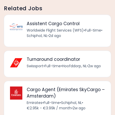
Related Jobs
Assistent Cargo Control
Worldwide Flight Services (WFS)
•
Full-time
•
Schiphol, NL
•
2d ago
Turnaround coordinator
Swissport
•
Full-time
•
Hoofddorp, NL
•
2w ago
Cargo Agent (Emirates SkyCargo –
Amsterdam)
Emirates
•
Full-time
•
Schiphol, NL
•
€2.95k - €3.99k / month
•
2w ago