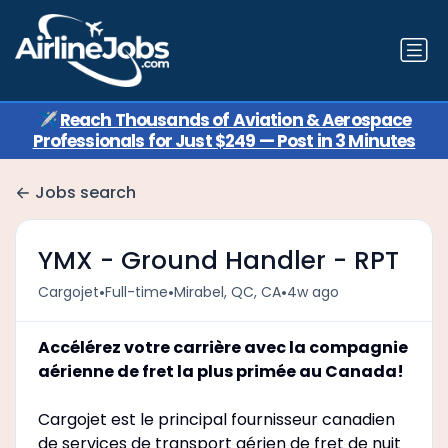
✈️
Reach Thousands of Aviation & Aerospace
Professionals for Just $249 — Post in 3 Minutes
Jobs search
YMX - Ground Handler - RPT
•
•
•
Cargojet
Full-time
Mirabel, QC, CA
4w ago
Accélérez votre carrière avec la compagnie
aérienne de fret la plus primée au Canada!
Cargojet est le principal fournisseur canadien
de services de transport aérien de fret de nuit