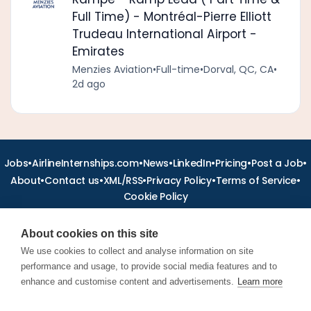
Full Time) - Montréal-Pierre Elliott
Trudeau International Airport -
Emirates
Menzies Aviation
•
Full-time
•
Dorval, QC, CA
•
2d ago
•
•
•
•
•
•
Jobs
AirlineInternships.com
News
LinkedIn
Pricing
Post a Job
•
•
•
•
•
About
Contact us
XML/RSS
Privacy Policy
Terms of Service
Cookie Policy
About cookies on this site
We use cookies to collect and analyse information on site
performance and usage, to provide social media features and to
Find aviation jobs worldwide – pilot, cabin crew, ground staff
and aerospace careers. Latest airline recruitment, industry
enhance and customise content and advertisements.
Learn more
news and career advice.