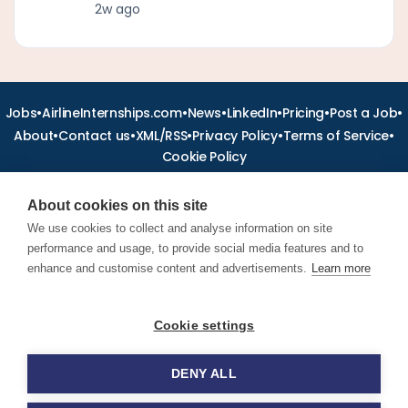
2w ago
•
•
•
•
•
•
Jobs
AirlineInternships.com
News
LinkedIn
Pricing
Post a Job
•
•
•
•
•
About
Contact us
XML/RSS
Privacy Policy
Terms of Service
Cookie Policy
About cookies on this site
We use cookies to collect and analyse information on site
performance and usage, to provide social media features and to
Find aviation jobs worldwide – pilot, cabin crew, ground staff
and aerospace careers. Latest airline recruitment, industry
enhance and customise content and advertisements.
Learn more
news and career advice.
Cookie settings
© 2026 Airline Jobs, Cabin Crew Jobs & Pilot Careers |
AirlineJobs.com
DENY ALL