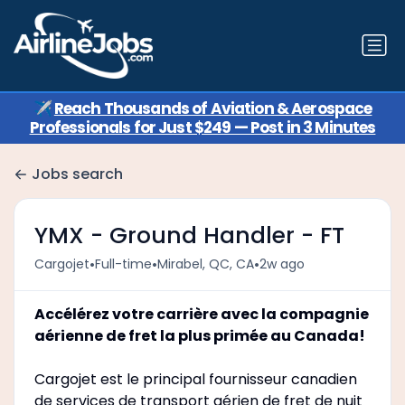
✈️
Reach Thousands of Aviation & Aerospace
Professionals for Just $249 — Post in 3 Minutes
Jobs search
YMX - Ground Handler - FT
•
•
•
Cargojet
Full-time
Mirabel, QC, CA
2w ago
Accélérez votre carrière avec la compagnie
aérienne de fret la plus primée au Canada!
Cargojet est le principal fournisseur canadien
de services de transport aérien de fret de nuit