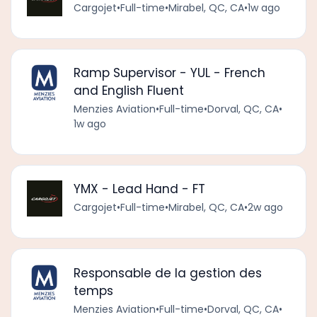
Cargojet
•
Full-time
•
Mirabel, QC, CA
•
1w ago
Ramp Supervisor - YUL - French
and English Fluent
Menzies Aviation
•
Full-time
•
Dorval, QC, CA
•
1w ago
YMX - Lead Hand - FT
Cargojet
•
Full-time
•
Mirabel, QC, CA
•
2w ago
Responsable de la gestion des
temps
Menzies Aviation
•
Full-time
•
Dorval, QC, CA
•