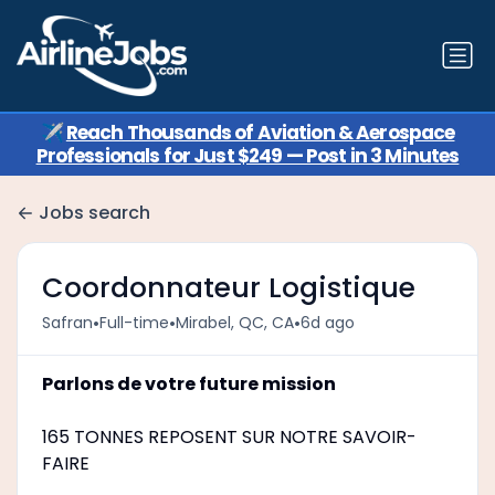
✈️
Reach Thousands of Aviation & Aerospace
Professionals for Just $249 — Post in 3 Minutes
Jobs search
Coordonnateur Logistique
•
•
•
Safran
Full-time
Mirabel, QC, CA
6d ago
Parlons de votre future mission
165 TONNES REPOSENT SUR NOTRE SAVOIR-
FAIRE