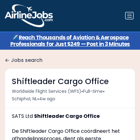
✈️
Reach Thousands of Aviation & Aerospace
Professionals for Just $249 — Post in 3 Minutes
Jobs search
Shiftleader Cargo Office
•
•
Worldwide Flight Services (WFS)
Full-time
•
Schiphol, NL
4w ago
SATS Ltd
Shiftleader Cargo Office
De Shiftleader Cargo Office coördineert het
afhandelingsproces, dient als eerste