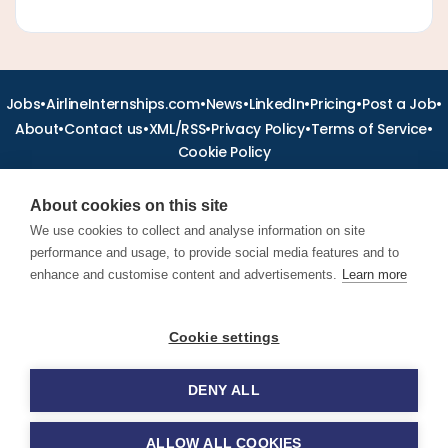
•
•
•
•
•
•
Jobs
AirlineInternships.com
News
LinkedIn
Pricing
Post a Job
•
•
•
•
•
About
Contact us
XML/RSS
Privacy Policy
Terms of Service
Cookie Policy
About cookies on this site
We use cookies to collect and analyse information on site
performance and usage, to provide social media features and to
Find aviation jobs worldwide – pilot, cabin crew, ground staff
and aerospace careers. Latest airline recruitment, industry
enhance and customise content and advertisements.
Learn more
news and career advice.
Cookie settings
© 2026 Airline Jobs, Cabin Crew Jobs & Pilot Careers |
AirlineJobs.com
DENY ALL
ALLOW ALL COOKIES