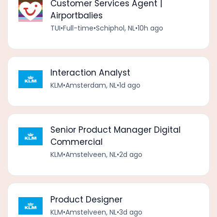
Customer Services Agent |
Airportbalies
TUI
•
Full-time
•
Schiphol, NL
•
10h ago
Interaction Analyst
KLM
•
Amsterdam, NL
•
1d ago
Senior Product Manager Digital
Commercial
KLM
•
Amstelveen, NL
•
2d ago
Product Designer
KLM
•
Amstelveen, NL
•
3d ago